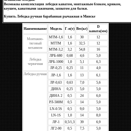
Возможна комплектация лебедки канатом, монтажным блоком, крюком,
коушем, канатными зажимами, захватом для балки.
Купить Лебедка ручная барабанная рычажная в Минске
D
Наименование
Модель
Г-п(т)
Вес(кг)
каната(мм)
МТМ-1,6
1,6
30
12
Монтажно-
тяговый
МТТМ
1,6
32,5
12
механизм
МТМ-3,2
3,2
54,8
16
ЛРБ-680
0,68
4,6
5,0
Лебедка
ЛРБ-1000
1,0
5,1
6,3
червячная
ЛР-0,25
0,25
11
4,0
Лебедка ручная
ЛР-1,6
1,6
13
6,1
купить ручная
барабанная
ЛР-0,63
0,63
7,0
5,6
рычажная минске
купить ручная
ДИНА
0,25
5,0
5,0
барабанная
рычажная минске
ДИНА 2
0,5
24
6,0
купить ручная
барабанная
рычажная минске
РЛ-500М
0,5
14
5,0
купить ручная
барабанная
LN-0.5S
0,5
9,0
5,0
рычажная минске
купить ручная
LN-1S
1,0
14
8,0
барабанная
рычажная минске
ЛР-1
0,5/1,3
39
6,9
купить ручная
барабанная
рычажная минске
ЛГ2-00
0,5
7,5
5,0
купить ручная