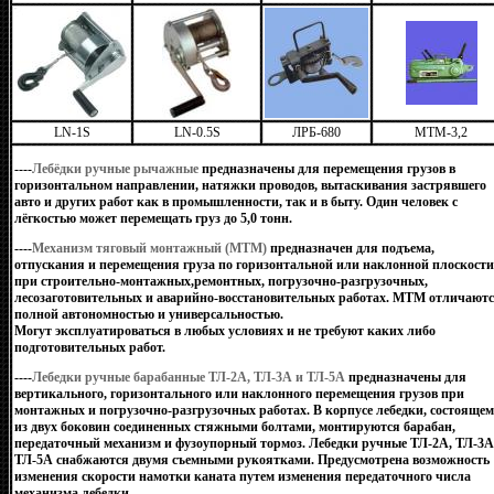
LN-1S
LN-0.5S
ЛРБ-680
МТМ-3,2
----
Лебёдки ручные рычажные
предназначены для перемещения грузов в
горизонтальном направлении, натяжки проводов, вытаскивания застрявшего
авто и других работ как в промышленности, так и в быту. Один человек с
лёгкостью может перемещать груз до 5,0 тонн.
----
Механизм тяговый монтажный (МТМ)
предназначен для подъема,
отпускания и перемещения груза по горизонтальной или наклонной плоскости
при строительно-монтажных,ремонтных, погрузочно-разгрузочных,
лесозаготовительных и аварийно-восстановительных работах. МТМ отличают
полной автономностью и универсальностью.
Могут эксплуатироваться в любых условиях и не требуют каких либо
подготовительных работ.
----
Лебедки ручные барабанные ТЛ-2А, ТЛ-3А и ТЛ-5А
предназначены для
вертикального, горизонтального или наклонного перемещения грузов при
монтажных и погрузочно-разгрузочных работах. В корпусе лебедки, состоящем
из двух боковин соединенных стяжными болтами, монтируются барабан,
передаточный механизм и фузоупорный тормоз. Лебедки ручные ТЛ-2А, ТЛ-3А
ТЛ-5А снабжаются двумя съемными рукоятками. Предусмотрена возможность
изменения скорости намотки каната путем изменения передаточного числа
механизма лебедки.