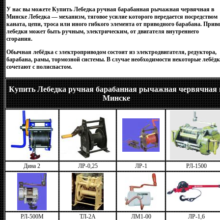
У нас вы можете Купить Лебедка ручная барабанная рычажная червячная в
Минске Лебедка — механизм, тяговое усилие которого передается посредством
каната, цепи, троса или иного гибкого элемента от приводного барабана. Прив
лебедки может быть ручным, электрическим, от двигателя внутреннего
сгорания.
Обычная лебёдка с электроприводом состоит из электродвигателя, редуктора,
барабана, рамы, тормозной системы. В случае необходимости некоторые лебёд
сочетают с полиспастом.
Купить Лебедка ручная барабанная рычажная червячная 
Минске
Дина 2
ЛР-0,25
ЛР-1
РЛ-1500
РЛ-500М
ТЛ-2А
ЛМ1-00
ЛР-1,6